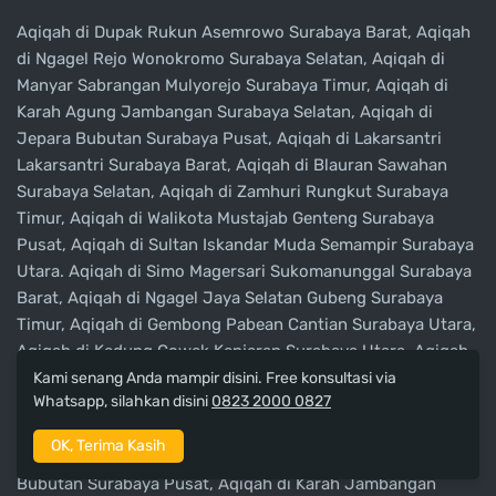
Aqiqah di Dupak Rukun Asemrowo Surabaya Barat, Aqiqah
di Ngagel Rejo Wonokromo Surabaya Selatan, Aqiqah di
Manyar Sabrangan Mulyorejo Surabaya Timur, Aqiqah di
Karah Agung Jambangan Surabaya Selatan, Aqiqah di
Jepara Bubutan Surabaya Pusat, Aqiqah di Lakarsantri
Lakarsantri Surabaya Barat, Aqiqah di Blauran Sawahan
Surabaya Selatan, Aqiqah di Zamhuri Rungkut Surabaya
Timur, Aqiqah di Walikota Mustajab Genteng Surabaya
Pusat, Aqiqah di Sultan Iskandar Muda Semampir Surabaya
Utara. Aqiqah di Simo Magersari Sukomanunggal Surabaya
Barat, Aqiqah di Ngagel Jaya Selatan Gubeng Surabaya
Timur, Aqiqah di Gembong Pabean Cantian Surabaya Utara,
Aqiqah di Kedung Cowek Kenjeran Surabaya Utara, Aqiqah
di Bulak Jaya Semampir Surabaya Utara, Aqiqah di Abdul
Kami senang Anda mampir disini. Free konsultasi via
Whatsapp, silahkan disini
0823 2000 0827
Karim Gunung Anyar Surabaya Timur, Aqiqah di Nambangan
Kenjeran Surabaya Utara, Aqiqah di Alas Malang
OK, Terima Kasih
Sambikerep Surabaya Barat, Aqiqah di Kramat Gantung
Bubutan Surabaya Pusat, Aqiqah di Karah Jambangan