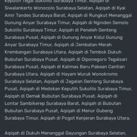
Keputih Tegal Sukolilo Surabaya Timur, Aqiqah di
Siwalankerto Wonocolo Surabaya Selatan, Aqiqah di Kyai
Amir Tandes Surabaya Barat, Aqiqah di Rungkut Menanggal
Gunung Anyar Surabaya Timur, Aqiqah di Nginden Semolo
Sukolilo Surabaya Timur, Aqiqah di Peneleh Genteng
Surabaya Pusat, Aqiqah di Gunung Anyar Kidul Gunung
Anyar Surabaya Timur, Aqiqah di Jembatan Merah
Krembangan Surabaya Utara, Aqiqah di Tembok Dukuh
Bubutan Surabaya Pusat. Aqiqah di Diponegoro Tegalsari
Surabaya Pusat, Aqiqah di Kalimas Baru Pabean Cantian
Surabaya Utara, Aqiqah di Hayam Wuruk Wonokromo
Surabaya Selatan, Aqiqah di Jagalan Genteng Surabaya
Pusat, Aqiqah di Medokan Keputih Sukolilo Surabaya Timur,
Aqiqah di Demak Bubutan Surabaya Pusat, Aqiqah di
Lontar Sambikerep Surabaya Barat, Aqiqah di Bubutan
Bubutan Surabaya Pusat, Aqiqah di Menur Gubeng
Surabaya Timur, Aqiqah di Pogot Kenjeran Surabaya Utara.
Aqiqah di Dukuh Menanggal Gayungan Surabaya Selatan,