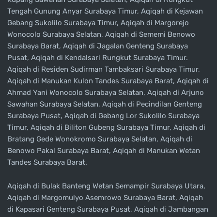
Tengah Gunung Anyar Surabaya Timur, Aqiqah di Kejawan
Gebang Sukolilo Surabaya Timur, Aqiqah di Margorejo
Wonocolo Surabaya Selatan, Aqiqah di Sememi Benowo
Surabaya Barat, Aqiqah di Jagalan Genteng Surabaya
Pusat, Aqiqah di Kendalsari Rungkut Surabaya Timur.
Aqiqah di Residen Sudirman Tambaksari Surabaya Timur,
Aqiqah di Manukan Kulon Tandes Surabaya Barat, Aqiqah di
Ahmad Yani Wonocolo Surabaya Selatan, Aqiqah di Arjuno
Sawahan Surabaya Selatan, Aqiqah di Pecindilan Genteng
Surabaya Pusat, Aqiqah di Gebang Lor Sukolilo Surabaya
Timur, Aqiqah di Biliton Gubeng Surabaya Timur, Aqiqah di
Bratang Gede Wonokromo Surabaya Selatan, Aqiqah di
Benowo Pakal Surabaya Barat, Aqiqah di Manukan Wetan
Tandes Surabaya Barat.
Aqiqah di Bulak Banteng Wetan Semampir Surabaya Utara,
Aqiqah di Margomulyo Asemrowo Surabaya Barat, Aqiqah
di Kapasari Genteng Surabaya Pusat, Aqiqah di Jambangan