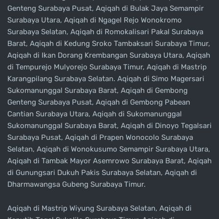
Genteng Surabaya Pusat, Aqiqah di Bulak Jaya Semampir
Surabaya Utara, Aqiqah di Ngagel Rejo Wonokromo
Surabaya Selatan, Aqiqah di Romokalisari Pakal Surabaya
Barat, Aqiqah di Kedung Sroko Tambaksari Surabaya Timur,
Aqiqah di Ikan Dorang Krembangan Surabaya Utara, Aqiqah
di Tempurejo Mulyorejo Surabaya Timur, Aqiqah di Mastrip
Karangpilang Surabaya Selatan. Aqiqah di Simo Magersari
Sukomanunggal Surabaya Barat, Aqiqah di Gembong
Genteng Surabaya Pusat, Aqiqah di Gembong Pabean
Cantian Surabaya Utara, Aqiqah di Sukomanunggal
Sukomanunggal Surabaya Barat, Aqiqah di Dinoyo Tegalsari
Surabaya Pusat, Aqiqah di Prapen Wonocolo Surabaya
Selatan, Aqiqah di Wonokusumo Semampir Surabaya Utara,
Aqiqah di Tambak Mayor Asemrowo Surabaya Barat, Aqiqah
di Gunungsari Dukuh Pakis Surabaya Selatan, Aqiqah di
Dharmawangsa Gubeng Surabaya Timur.
Aqiqah di Mastrip Wiyung Surabaya Selatan, Aqiqah di