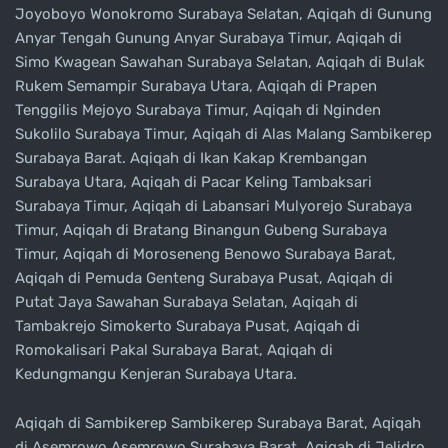
Joyoboyo Wonokromo Surabaya Selatan, Aqiqah di Gunung
Anyar Tengah Gunung Anyar Surabaya Timur, Aqiqah di
Simo Kwagean Sawahan Surabaya Selatan, Aqiqah di Bulak
Rukem Semampir Surabaya Utara, Aqiqah di Prapen
Tenggilis Mejoyo Surabaya Timur, Aqiqah di Nginden
Sukolilo Surabaya Timur, Aqiqah di Alas Malang Sambikerep
Surabaya Barat. Aqiqah di Ikan Kakap Krembangan
Surabaya Utara, Aqiqah di Pacar Keling Tambaksari
Surabaya Timur, Aqiqah di Labansari Mulyorejo Surabaya
Timur, Aqiqah di Bratang Binangun Gubeng Surabaya
Timur, Aqiqah di Moroseneng Benowo Surabaya Barat,
Aqiqah di Pemuda Genteng Surabaya Pusat, Aqiqah di
Putat Jaya Sawahan Surabaya Selatan, Aqiqah di
Tambakrejo Simokerto Surabaya Pusat, Aqiqah di
Romokalisari Pakal Surabaya Barat, Aqiqah di
Kedungmangu Kenjeran Surabaya Utara.
Aqiqah di Sambikerep Sambikerep Surabaya Barat, Aqiqah
di Asemrowo Asemrowo Surabaya Barat, Aqiqah di Jelidro