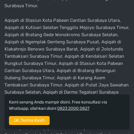
Surabaya Timur.
Aqiqah di Stasiun Kota Pabean Cantian Surabaya Utara,
Aqiqah di Kutisari Selatan Tenggilis Mejoyo Surabaya Timur,
Aqiqah di Bratang Gede Wonokromo Surabaya Selatan,
Aqiqah di Ngemplak Genteng Surabaya Pusat, Aqiqah di
Klakahrejo Benowo Surabaya Barat, Aqiqah di Jolotundo
Tambaksari Surabaya Timur, Aqiqah di Kendalsari Selatan
Rungkut Surabaya Timur, Aqiqah di Stasiun Kota Pabean
Cantian Surabaya Utara, Aqiqah di Bratang Binangun
Gubeng Surabaya Timur, Aqiqah di Karang Asem
Tambaksari Surabaya Timur. Aqiqah di Putat Jaya Sawahan
Surabaya Selatan, Aqiqah di Darmo Tegalsari Surabaya
Pusat, Aqiqah di Gunung Anyar Timur Gunung Anyar
Kami senang Anda mampir disini. Free konsultasi via
Surabaya Timur, Aqiqah di Diponegoro Wonokromo
Whatsapp, silahkan disini
0823 2000 0827
Surabaya Selatan, Aqiqah di Simo Gunung Sukomanunggal
OK, Terima Kasih
Surabaya Barat, Aqiqah di Perak Barat Krembangan
Surabaya Utara, Aqiqah di Tambak Mayor Asemrowo