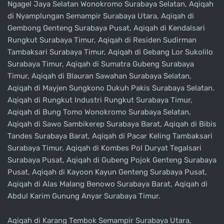
Ngagel Jaya Selatan Wonokromo Surabaya Selatan, Aqiqah
di Nyamplungan Semampir Surabaya Utara, Aqiqah di
Gembong Genteng Surabaya Pusat, Aqiqah di Kendalsari
Rungkut Surabaya Timur, Aqiqah di Residen Sudirman
Tambaksari Surabaya Timur, Aqiqah di Gebang Lor Sukolilo
Surabaya Timur, Aqiqah di Sumatra Gubeng Surabaya
Timur, Aqiqah di Blauran Sawahan Surabaya Selatan,
Aqiqah di Mayjen Sungkono Dukuh Pakis Surabaya Selatan.
Aqiqah di Rungkut Industri Rungkut Surabaya Timur,
Aqiqah di Bung Tomo Wonokromo Surabaya Selatan,
Aqiqah di Sawo Sambikerep Surabaya Barat, Aqiqah di Bibis
Tandes Surabaya Barat, Aqiqah di Pacar Keling Tambaksari
Surabaya Timur, Aqiqah di Kombes Pol Duryat Tegalsari
Surabaya Pusat, Aqiqah di Gubeng Pojok Genteng Surabaya
Pusat, Aqiqah di Kayoon Kayun Genteng Surabaya Pusat,
Aqiqah di Alas Malang Benowo Surabaya Barat, Aqiqah di
Abdul Karim Gunung Anyar Surabaya Timur.
Aqiqah di Karang Tembok Semampir Surabaya Utara,