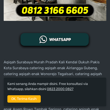
Aqiqah Surabaya Murah Pradah Kali Kendal Dukuh Pakis
Kota Surabaya catering aqiqah enak Airlangga Gubeng,
catering aqiqah enak Wonorejo Tegalsari, catering aqiqah
enak Bongkaran Pabean Cantian Kota Surabaya, catering
Kami senang Anda mampir disini. Free konsultasi via
aqiqah enak Kedung Baruk, catering aqiqah enak Tengilis
Whatsapp, silahkan disini
0823 2000 0827
Mejoyo Tenggilis Mejoyo Kota Surabaya, catering aqiqah
enak Kenjeran Bulak Kota Surabaya, catering aqiqah enak
OK, Terima Kasih
Panyingkiran Indihiang Kota Tasikmalaya, catering aqiqah
enak Asem Rowo Tambak Sarioso, catering aqiqah enak